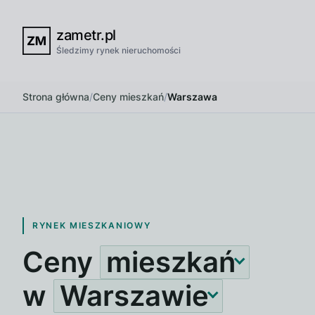
zametr.pl
Śledzimy rynek nieruchomości
Strona główna
/
Ceny mieszkań
/
Warszawa
RYNEK MIESZKANIOWY
Ceny
mieszkań
w
Warszawie