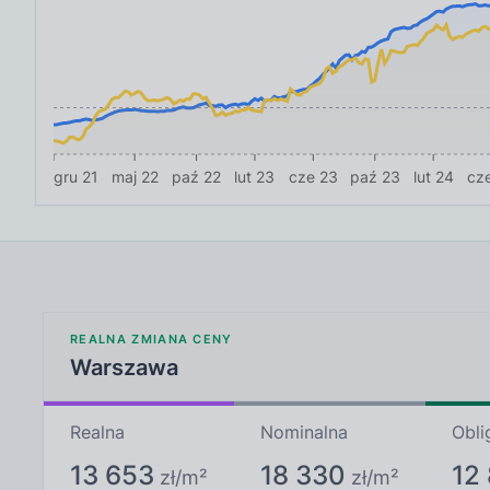
gru 21
maj 22
paź 22
lut 23
cze 23
paź 23
lut 24
cz
REALNA ZMIANA CENY
Warszawa
Realna
Nominalna
Obli
13 653
18 330
12
zł
/m²
zł
/m²