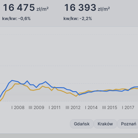
16 475
16 393
zł/m²
zł/m²
kw/kw:
-0,6%
kw/kw:
-2,2%
I 2008
III 2009
I 2011
III 2012
I 2014
III 2015
I 2017
Gdańsk
Kraków
Poznań