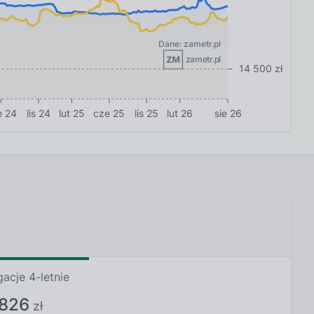
Dane: zametr.pl
zametr.pl
14 500 zł
e 24
lis 24
lut 25
cze 25
lis 25
lut 26
sie 26
gacje 4-letnie
 826
zł