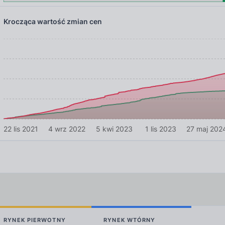
Krocząca wartość zmian cen
22 lis 2021
4 wrz 2022
5 kwi 2023
1 lis 2023
27 maj 202
RYNEK PIERWOTNY
RYNEK WTÓRNY