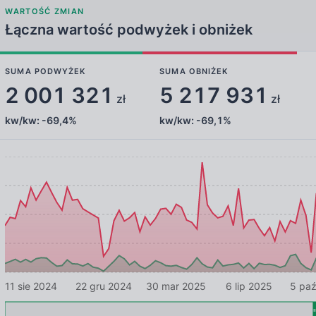
WARTOŚĆ ZMIAN
Łączna wartość podwyżek i obniżek
SUMA PODWYŻEK
SUMA OBNIŻEK
2 001 321
5 217 931
zł
zł
kw/kw:
-69,4%
kw/kw:
-69,1%
11 sie 2024
22 gru 2024
30 mar 2025
6 lip 2025
5 pa