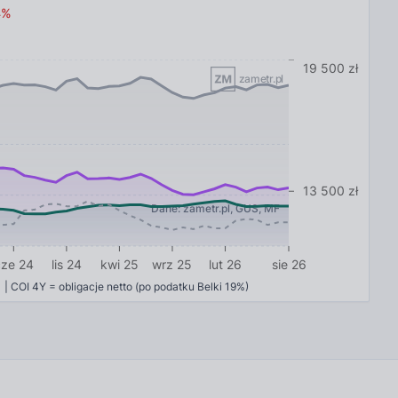
4
%
19 500 zł
zametr.pl
13 500 zł
Dane: zametr.pl, GUS, MF
cze 24
lis 24
kwi 25
wrz 25
lut 26
sie 26
21 | COI 4Y = obligacje netto (po podatku Belki 19%)