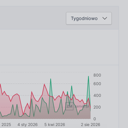
800
600
400
zametr.pl
200
0
ź 2025
4 sty 2026
5 kwi 2026
2 sie 2026