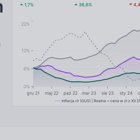
m
1,7
%
36,6
%
4,
22%
j
12%
6%
0%
gru 21
maj 22
paź 22
mar 23
sie 23
sty 24
---
Inflacja r/r (GUS) | Realna = cena w zł z XII 