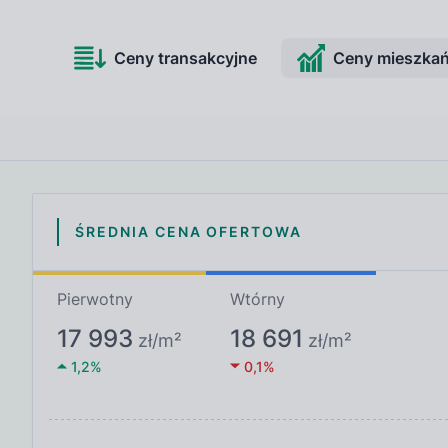
Ceny transakcyjne
Ceny mieszka
Dow
mie
Otr
zmi
ŚREDNIA CENA OFERTOWA
Pierwotny
Wtórny
17 993
18 691
zł
/m²
zł
/m²
1,2
%
0,1
%