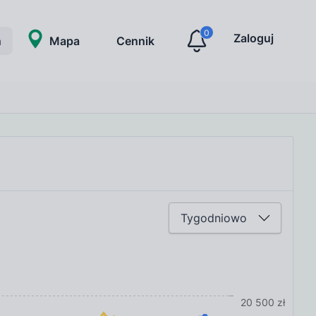
0
Zaloguj
ń
Mapa
Cennik
iedz się pierwszy o zmianach cen w Twoim
ście lub dzielnicy.
zymasz informację o nowych ofertach, które
eniły cenę.
15
Załóż konto
20 500 zł