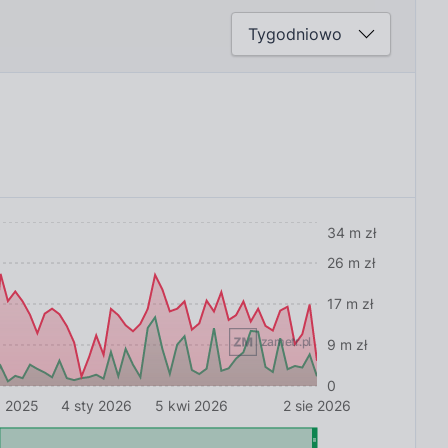
34 m zł
26 m zł
17 m zł
zametr.pl
9 m zł
0
ź 2025
4 sty 2026
5 kwi 2026
2 sie 2026