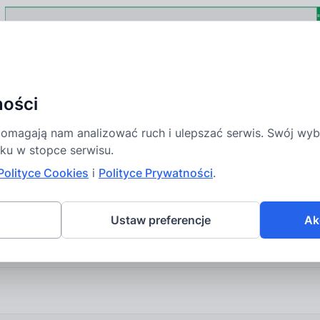
Krocząca liczba ofert ze zmianą ceny
ności
 pomagają nam analizować ruch i ulepszać serwis. Swój w
nku w stopce serwisu.
Polityce Cookies
i
Polityce Prywatności
.
22 lis 2021
4 wrz 2022
5 kwi 2023
1 lis 2023
27 maj 202
Ustaw preferencje
Ak