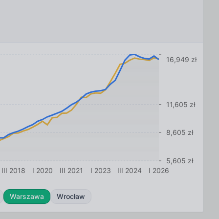
16,949 zł
11,605 zł
8,605 zł
5,605 zł
III 2018
I 2020
III 2021
I 2023
III 2024
I 2026
Warszawa
Wrocław