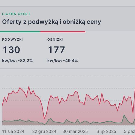
LICZBA OFERT
Oferty z podwyżką i obniżką ceny
PODWYŻKI
OBNIŻKI
130
177
kw/kw:
-82,2%
kw/kw:
-49,4%
11 sie 2024
22 gru 2024
30 mar 2025
6 lip 2025
5 pa