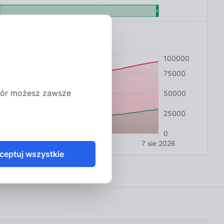
100000
75000
ybór możesz zawsze
50000
25000
0
4
1 sty 2025
27 lip 2025
7 sie 2026
ceptuj wszystkie