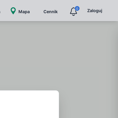
0
Zaloguj
ń
Mapa
Cennik
iedz się pierwszy o zmianach cen w Twoim
ście lub dzielnicy.
zymasz informację o nowych ofertach, które
eniły cenę.
15
Załóż konto