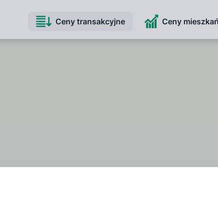
Ceny transakcyjne
Ceny mieszka
Dow
mie
Otr
zmi