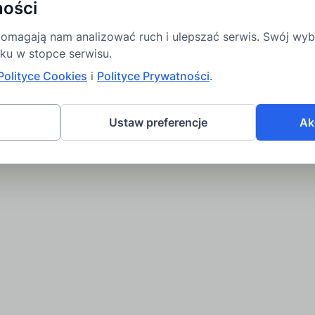
ności
 pomagają nam analizować ruch i ulepszać serwis. Swój w
nku w stopce serwisu.
Polityce Cookies
i
Polityce Prywatności
.
Ustaw preferencje
Ak