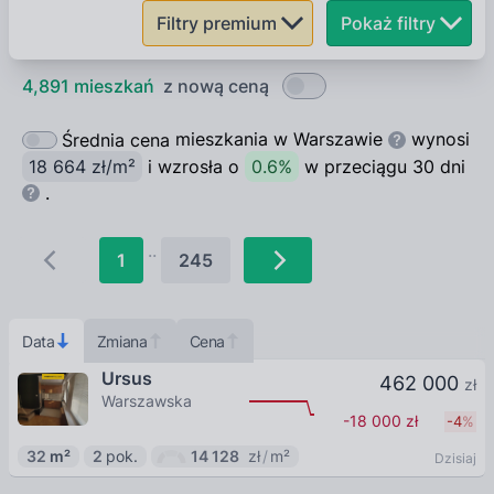
Filtry
premium
Pokaż filtry
4,891
mieszkań
z nową ceną
mieszkania
w
Warszawie
wynosi
Średnia cena
18 664
zł/m²
i
wzrosła
o
0.6
%
w przeciągu
30 dni
.
.
.
1
245
Data
Zmiana
Cena
Dzisiaj
Ursus
462 000
zł
Warszawska
-18 000
zł
-4
%
32
m²
2
pok.
14 128
zł
/
m²
Dzisiaj