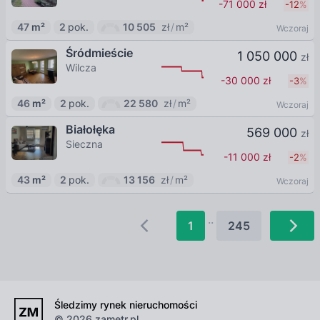
-71 000
zł
-12
%
47
m²
2
pok.
10 505
zł
/
m²
Wczoraj
Śródmieście
1 050 000
zł
Wilcza
-30 000
zł
-3
%
46
m²
2
pok.
22 580
zł
/
m²
Wczoraj
Białołęka
569 000
zł
Sieczna
-11 000
zł
-2
%
43
m²
2
pok.
13 156
zł
/
m²
Wczoraj
.
.
1
245
Śledzimy rynek nieruchomości
© 2026 zametr.pl