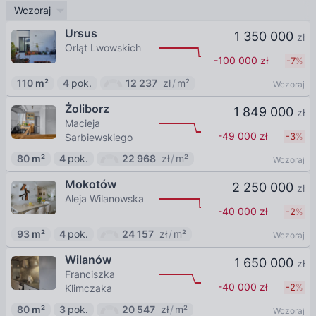
Wczoraj
Ursus
1 350 000
zł
Orląt Lwowskich
-100 000
zł
-7
%
110
m²
4
pok.
12 237
zł
/
m²
Wczoraj
Żoliborz
1 849 000
zł
Macieja
-49 000
zł
-3
%
Sarbiewskiego
80
m²
4
pok.
22 968
zł
/
m²
Wczoraj
Mokotów
2 250 000
zł
Aleja Wilanowska
-40 000
zł
-2
%
93
m²
4
pok.
24 157
zł
/
m²
Wczoraj
Wilanów
1 650 000
zł
Franciszka
-40 000
zł
-2
%
Klimczaka
80
m²
3
pok.
20 547
zł
/
m²
Wczoraj