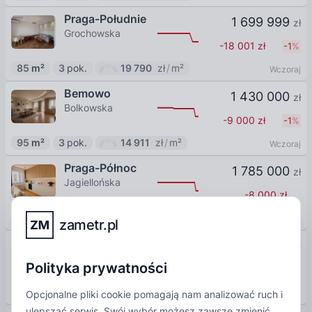
Praga-Południe
1 699 999
zł
Grochowska
-18 001
zł
-1
%
85
m²
3
pok.
19 790
zł
/
m²
Wczoraj
Bemowo
1 430 000
zł
Bolkowska
-9 000
zł
-1
%
95
m²
3
pok.
14 911
zł
/
m²
Wczoraj
Praga-Północ
1 785 000
zł
Jagiellońska
-8 000
zł
81
m²
4
pok.
21 901
zł
/
m²
Wczoraj
zametr.pl
Żoliborz
1 800 000
zł
Dymińska
Polityka prywatności
+105 000
zł
+
6
%
85
m²
3
pok.
21 087
zł
/
m²
Wczoraj
Opcjonalne pliki cookie pomagają nam analizować ruch i
ulepszać serwis. Swój wybór możesz zawsze zmienić,