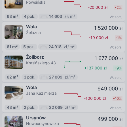
Powsińska
-20 000
zł
-2
%
63
m²
4
pok.
14 603
zł
/
m²
Wczoraj
Wola
1 520 000
zł
Żelazna
-19 000
zł
-1
%
61
m²
5
pok.
24 918
zł
/
m²
Wczoraj
Żoliborz
1 677 000
zł
Krasińskiego 43
+137 000
zł
+
9
%
62
m²
3
pok.
27 009
zł
/
m²
Wczoraj
Wola
949 000
zł
Jana Kazimierza
-100 000
zł
-10
%
43
m²
2
pok.
22 069
zł
/
m²
Wczoraj
Ursynów
499 000
zł
Nowoursynowska